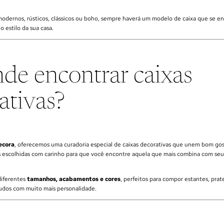
odernos, rústicos, clássicos ou boho, sempre haverá um modelo de caixa que se en
o estilo da sua casa.
nde encontrar caixas
ativas?
ecora
, oferecemos uma curadoria especial de caixas decorativas que unem bom gos
s escolhidas com carinho para que você encontre aquela que mais combina com seu 
iferentes
tamanhos, acabamentos e cores
, perfeitos para compor estantes, prat
udos com muito mais personalidade.