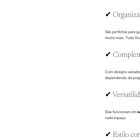
✔ Organizaç
São perfeitas para g
muito mais. Tudo fic
✔ Compleme
Com designs variado
dependendo da propos
✔ Versatili
Elas funcionam em
s
cada espaço.
✔ Estilo co