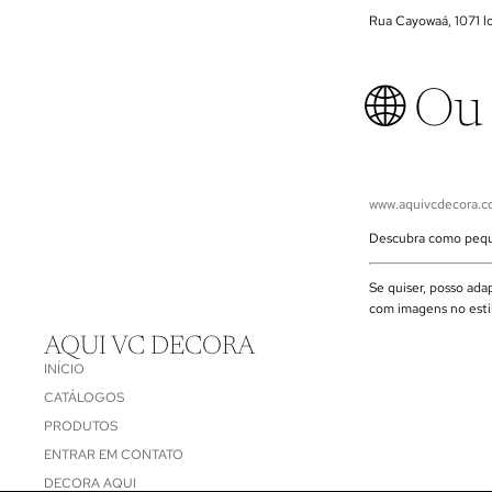
Rua Cayowaá, 1071 lo
🌐 Ou
www.aquivcdecora.c
Descubra como peque
Se quiser, posso ada
com imagens no estil
AQUI VC DECORA
INÍCIO
CATÁLOGOS
PRODUTOS
ENTRAR EM CONTATO
DECORA AQUI