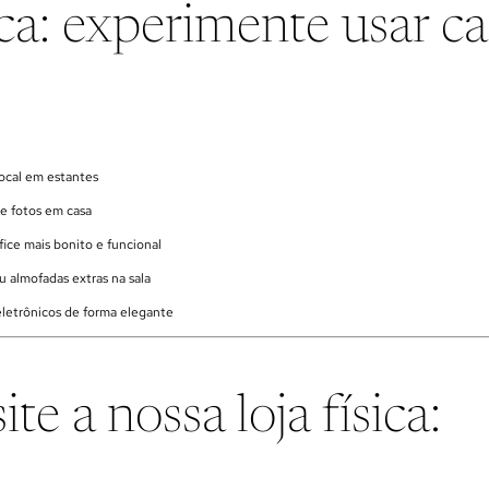
ca: experimente usar ca
.
cal em estantes
 fotos em casa
ce mais bonito e funcional
almofadas extras na sala
etrônicos de forma elegante
ite a nossa loja física: