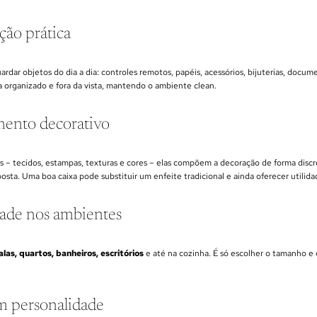
ão prática
uardar objetos do dia a dia: controles remotos, papéis, acessórios, bijuterias, doc
a organizado e fora da vista, mantendo o ambiente clean.
nto decorativo
s – tecidos, estampas, texturas e cores – elas compõem a decoração de forma disc
ta. Uma boa caixa pode substituir um enfeite tradicional e ainda oferecer utilida
dade nos ambientes
alas, quartos, banheiros, escritórios
e até na cozinha. É só escolher o tamanho e o
m personalidade