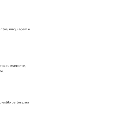
umentos, maquiagem e
reta ou marcante,
de.
 estilo certos para