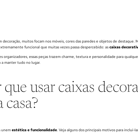
m decoração, muitos focam nos móveis, cores das paredes e objetos de destaque. 
e extremamente funcional que muitas vezes passa despercebido: as
caixas decorati
s organizadores, essas peças trazem charme, textura e personalidade para qualque
 a manter tudo no lugar.
 que usar caixas decora
a casa?
as unem
estética e funcionalidade
. Veja alguns dos principais motivos para incluí-l