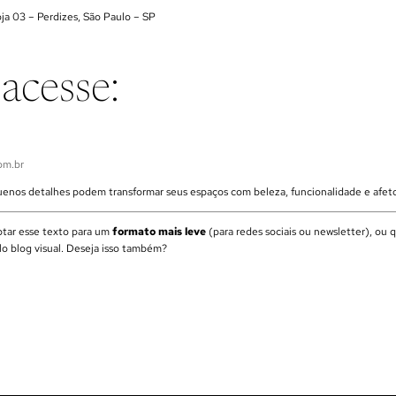
ja 03 – Perdizes, São Paulo – SP
 acesse:
om.br
nos detalhes podem transformar seus espaços com beleza, funcionalidade e afet
ptar esse texto para um
formato mais leve
(para redes sociais ou newsletter), ou 
o blog visual. Deseja isso também?
Política de reembolso
Política de privacidade
Termos de serviço
Informações de contato