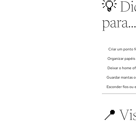
💡 Di
para..
Criar um ponto fo
Organizar papéis e
Deixar o home offi
Guardar mantas ou 
Esconder fios ou el
📍 Vis