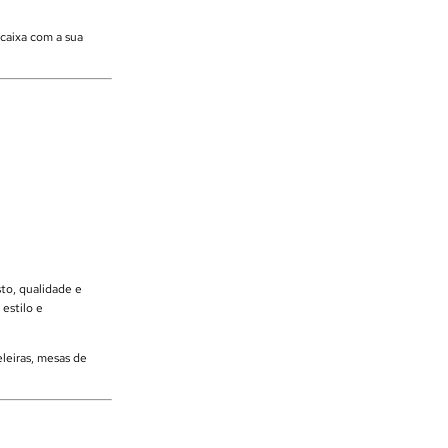
caixa com a sua
to, qualidade e
estilo e
eleiras, mesas de