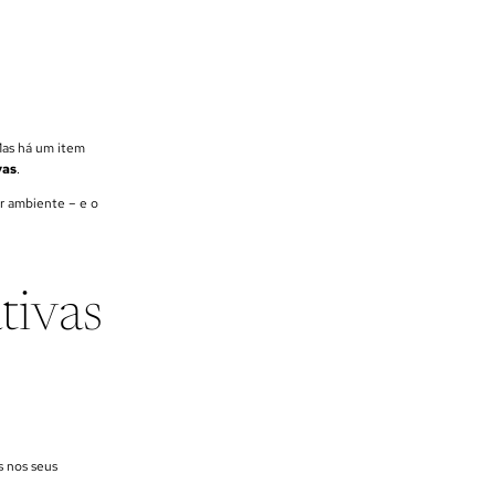
Mas há um item
vas
.
r ambiente – e o
tivas
as nos seus