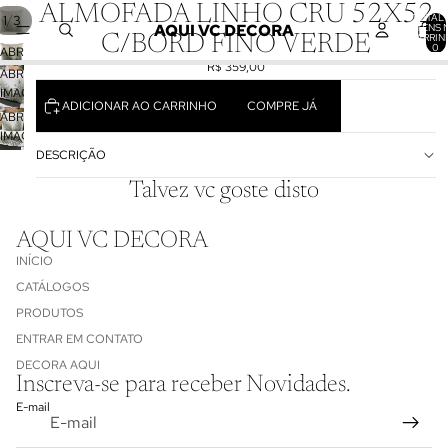
ALMOFADA LINHO CRU 52X52
TOTAL 
/
1
3
AQUI VC DECORA
ITENS 
CARRIN
C/BORD FINO VERDE
0
ABRIR
R$ 359,00
IMAGEM
ABRIR
EM
IMAGEM
ADICIONAR AO CARRINHO
COMPRE JÁ
TELA
EM
ABRIR
CHEIA
TELA
IMAGEM
CHEIA
EM
DESCRIÇÃO
TELA
Talvez vc goste disto
CHEIA
AQUI VC DECORA
INÍCIO
CATÁLOGOS
PRODUTOS
ENTRAR EM CONTATO
Política de reembolso
DECORA AQUI
Inscreva-se para receber Novidades.
Política de privacidade
E-mail
Termos de serviço
Informações de contato