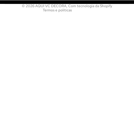
© 2026
AQUI VC DECORA
,
Com tecnologia da Shopify
Termos e políticas