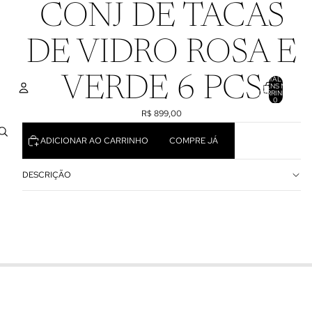
CONJ DE TACAS
DE VIDRO ROSA E
VERDE 6 PCS
TOTAL DE
ITENS NO
CARRINHO:
0
R$ 899,00
CONTA
ADICIONAR AO CARRINHO
COMPRE JÁ
OUTRAS OPÇÕES DE LOGIN
PEDIDOS
PERFIL
DESCRIÇÃO