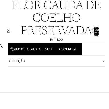
FLOR CAUDA DE
COELHO
PRESERVADA
TOTAL DE
ITENS NO
CARRINHO:
0
R$ 115,00
CONTA
ADICIONAR AO CARRINHO
COMPRE JÁ
OUTRAS OPÇÕES DE LOGIN
PEDIDOS
PERFIL
DESCRIÇÃO