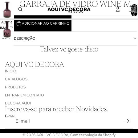
GARRAFA DE VIDRO WINE M
TOTAL 
AQUI VC DECORA
ITENS 
R$ 85,00
CARRIN
0
ABRIR
ADICIONAR AO CARRINHO
IMAGEM
EM
DESCRIÇÃO
TELA
CHEIA
Talvez vc goste disto
AQUI VC DECORA
INÍCIO
CATÁLOGOS
PRODUTOS
ENTRAR EM CONTATO
Política de reembolso
DECORA AQUI
Inscreva-se para receber Novidades.
Política de privacidade
E-mail
Termos de serviço
Informações de contato
© 2026
AQUI VC DECORA
,
Com tecnologia da Shopify