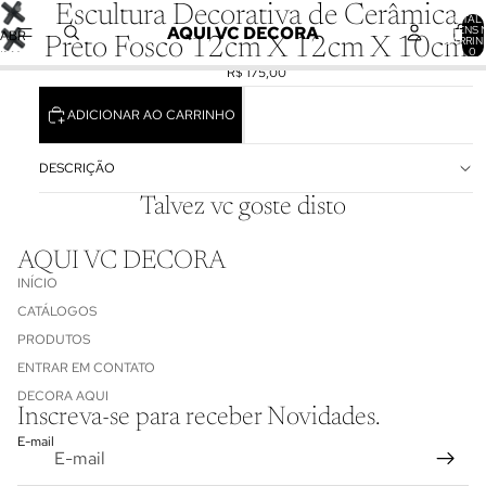
Escultura Decorativa de Cerâmica
TOTAL 
AQUI VC DECORA
ITENS 
ABRIR
CARRIN
Preto Fosco 12cm X 12cm X 10cm
0
IMAGEM
R$ 175,00
EM
TELA
ADICIONAR AO CARRINHO
CHEIA
DESCRIÇÃO
Talvez vc goste disto
AQUI VC DECORA
INÍCIO
CATÁLOGOS
PRODUTOS
ENTRAR EM CONTATO
Política de reembolso
DECORA AQUI
Inscreva-se para receber Novidades.
Política de privacidade
E-mail
Termos de serviço
Informações de contato