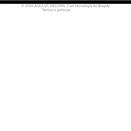
© 2026
AQUI VC DECORA
,
Com tecnologia da Shopify
Termos e políticas