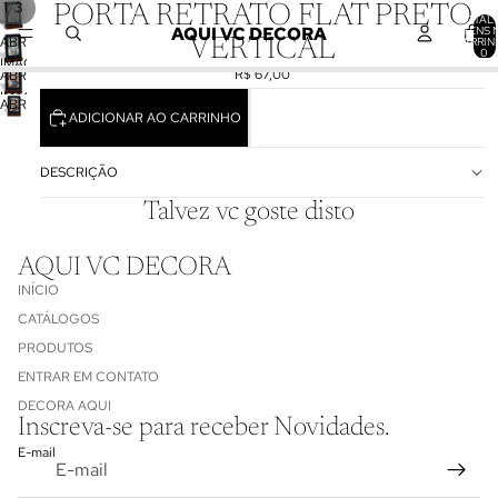
/
1
3
PORTA RETRATO FLAT PRETO
TOTAL 
AQUI VC DECORA
ITENS 
ABRIR
CARRIN
VERTICAL
0
IMAGEM
R$ 67,00
ABRIR
EM
IMAGEM
ABRIR
TELA
ADICIONAR AO CARRINHO
EM
IMAGEM
CHEIA
TELA
EM
CHEIA
TELA
DESCRIÇÃO
CHEIA
Talvez vc goste disto
AQUI VC DECORA
INÍCIO
CATÁLOGOS
PRODUTOS
ENTRAR EM CONTATO
Política de reembolso
DECORA AQUI
Inscreva-se para receber Novidades.
Política de privacidade
E-mail
Termos de serviço
Informações de contato