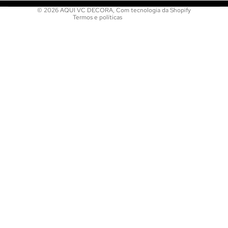
© 2026
AQUI VC DECORA
,
Com tecnologia da Shopify
Termos e políticas