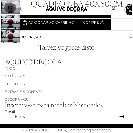
QUADRO NBA 40X60CM
TOTAL 
/
1
2
AQUI VC DECORA
ITENS 
R$ 495,00
CARRIN
0
ABRIR
ADICIONAR AO CARRINHO
COMPRE JÁ
IMAGEM EM
TELA CHEIA
ABRIR
IMAGEM EM
DESCRIÇÃO
TELA CHEIA
Talvez vc goste disto
AQUI VC DECORA
INÍCIO
CATÁLOGOS
PRODUTOS
ENTRAR EM CONTATO
Política de reembolso
DECORA AQUI
Inscreva-se para receber Novidades.
Política de privacidade
E-mail
Termos de serviço
Informações de contato
© 2026
AQUI VC DECORA
,
Com tecnologia da Shopify