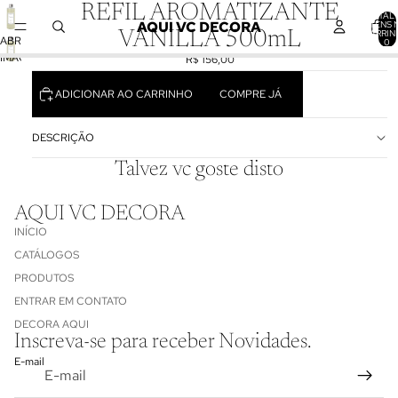
REFIL AROMATIZANTE
TOTAL 
AQUI VC DECORA
ITENS 
CARRIN
VANILLA 500mL
ABRIR
0
IMAGEM
R$ 156,00
EM
TELA
ADICIONAR AO CARRINHO
COMPRE JÁ
CHEIA
DESCRIÇÃO
Talvez vc goste disto
AQUI VC DECORA
INÍCIO
CATÁLOGOS
PRODUTOS
ENTRAR EM CONTATO
Política de reembolso
DECORA AQUI
Inscreva-se para receber Novidades.
Política de privacidade
E-mail
Termos de serviço
Informações de contato