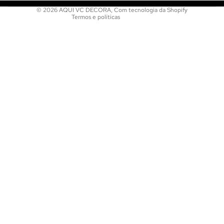
© 2026
AQUI VC DECORA
,
Com tecnologia da Shopify
Termos e políticas