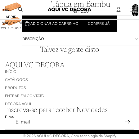
Tábua em Bambu
TOTAL 
AQUI VC DECORA
ITENS 
R$ 112,00
CARRIN
0
ABRIR
IMAGEM EM
ADICIONAR AO CARRINHO
COMPRE JÁ
TELA CHEIA
DESCRIÇÃO
Talvez vc goste disto
AQUI VC DECORA
INÍCIO
CATÁLOGOS
PRODUTOS
ENTRAR EM CONTATO
Política de reembolso
DECORA AQUI
Inscreva-se para receber Novidades.
Política de privacidade
E-mail
Termos de serviço
Informações de contato
© 2026
AQUI VC DECORA
,
Com tecnologia da Shopify