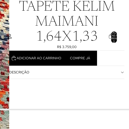
TAPETE KELIM
MAIMANI
1,64X1,33
TOTAL DE
ITENS NO
CARRINHO:
0
R$ 3.759,00
CONTA
ADICIONAR AO CARRINHO
COMPRE JÁ
OUTRAS OPÇÕES DE LOGIN
PEDIDOS
PERFIL
DESCRIÇÃO