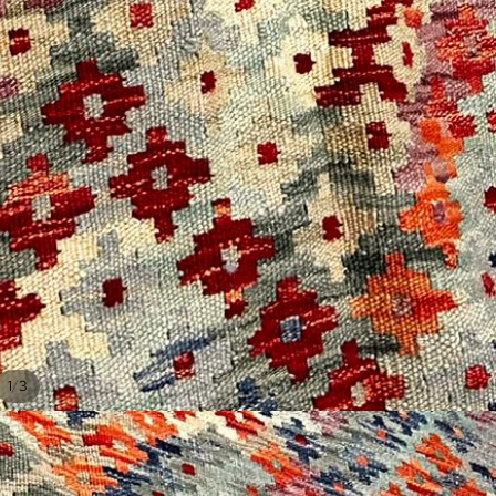
/
1
3