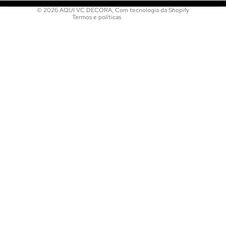
© 2026
AQUI VC DECORA
,
Com tecnologia da Shopify
Termos e políticas