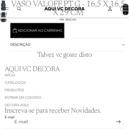
VASO VALOFF PT G - 16,5 X 16,5
TOTAL 
AQUI VC DECORA
ITENS 
CARRIN
X 29 CM
0
ABRIR
R$ 365,00
IMAGEM
EM
ADICIONAR AO CARRINHO
TELA
CHEIA
DESCRIÇÃO
Talvez vc goste disto
AQUI VC DECORA
INÍCIO
CATÁLOGOS
PRODUTOS
ENTRAR EM CONTATO
Política de reembolso
DECORA AQUI
Inscreva-se para receber Novidades.
Política de privacidade
E-mail
Termos de serviço
Informações de contato