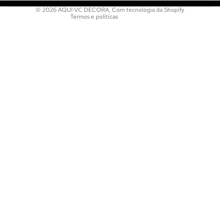
© 2026
AQUI VC DECORA
,
Com tecnologia da Shopify
Termos e políticas