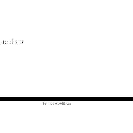
ste disto
Política de reembolso
Política de privacidade
Termos de serviço
Informações de contato
Termos e políticas