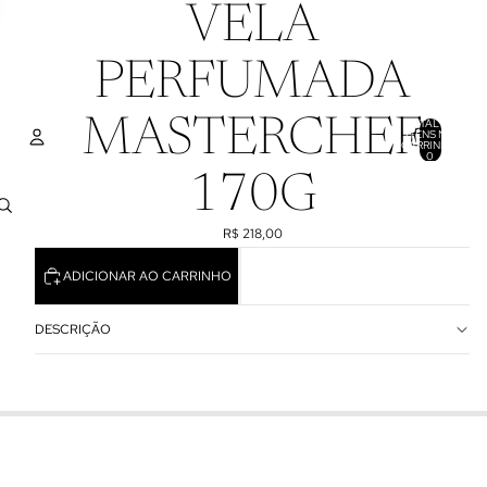
VELA
PERFUMADA
MASTERCHEF
TOTAL DE
ITENS NO
CARRINHO:
0
170G
CONTA
R$ 218,00
OUTRAS OPÇÕES DE LOGIN
PEDIDOS
PERFIL
ADICIONAR AO CARRINHO
DESCRIÇÃO