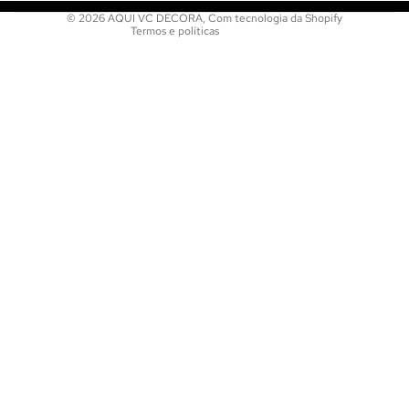
© 2026
AQUI VC DECORA
,
Com tecnologia da Shopify
Termos e políticas