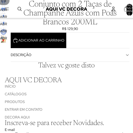
/
1
5
Conjunto com 2 Taças de
TOTAL 
AQUI VC DECORA
ITENS 
ABRIR
CARRIN
Champanhe Azuis com Poás
0
IMAGEM
ABRIR
Brancos 200ML
EM
IMAGEM
ABRIR
TELA
EM
R$ 129,90
IMAGEM
ABRIR
CHEIA
TELA
EM
IMAGEM
ABRIR
CHEIA
ADICIONAR AO CARRINHO
TELA
EM
IMAGEM
CHEIA
TELA
EM
CHEIA
DESCRIÇÃO
TELA
CHEIA
Talvez vc goste disto
AQUI VC DECORA
INÍCIO
CATÁLOGOS
PRODUTOS
ENTRAR EM CONTATO
Política de reembolso
DECORA AQUI
Inscreva-se para receber Novidades.
Política de privacidade
E-mail