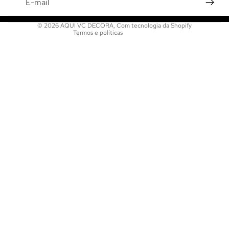
Termos de serviço
Informações de contato
© 2026
AQUI VC DECORA
,
Com tecnologia da Shopify
Termos e políticas