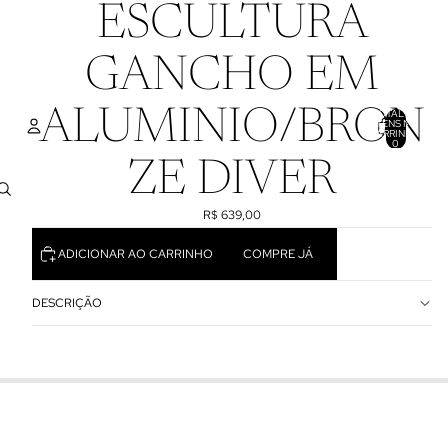
ESCULTURA
GANCHO EM
ALUMINIO/BRON
TOTAL DE
ITENS NO
CARRINHO:
0
ZE DIVER
CONTA
R$ 639,00
OUTRAS OPÇÕES DE LOGIN
PEDIDOS
PERFIL
ADICIONAR AO CARRINHO
COMPRE JÁ
DESCRIÇÃO